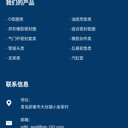
我们的产品
- O型圈类
- 油底壳垫类
- 异形橡胶密封圈
- 组合密封垫圈
- 气门杆密封套类
- 橡胶杂件类
- 管接头类
- 后悬软垫类
- 支架类
- 汽缸垫
联系信息
地址：
青岛即墨市大信镇小金家村
邮箱：
qdkt_seal@vip.163.com