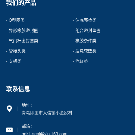
我们的产品
- O型圈类
- 油底壳垫类
- 异形橡胶密封圈
- 组合密封垫圈
- 气门杆密封套类
- 橡胶杂件类
- 管接头类
- 后悬软垫类
- 支架类
- 汽缸垫
联系信息
地址：
青岛即墨市大信镇小金家村
邮箱：
qdkt_seal@vip.163.com