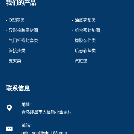
我们的产品
- O型圈类
- 油底壳垫类
- 异形橡胶密封圈
- 组合密封垫圈
- 气门杆密封套类
- 橡胶杂件类
- 管接头类
- 后悬软垫类
- 支架类
- 汽缸垫
联系信息
地址：
青岛即墨市大信镇小金家村
邮箱：
qdkt_seal@vip.163.com