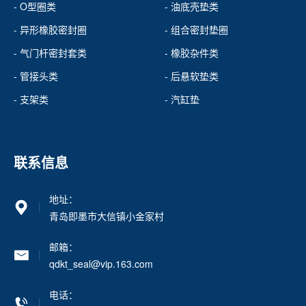
- O型圈类
- 油底壳垫类
- 异形橡胶密封圈
- 组合密封垫圈
- 气门杆密封套类
- 橡胶杂件类
- 管接头类
- 后悬软垫类
- 支架类
- 汽缸垫
联系信息
地址：
青岛即墨市大信镇小金家村
邮箱：
qdkt_seal@vip.163.com
电话：