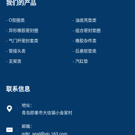
我们的产品
- O型圈类
- 油底壳垫类
- 异形橡胶密封圈
- 组合密封垫圈
- 气门杆密封套类
- 橡胶杂件类
- 管接头类
- 后悬软垫类
- 支架类
- 汽缸垫
联系信息
地址：
青岛即墨市大信镇小金家村
邮箱：
qdkt_seal@vip.163.com