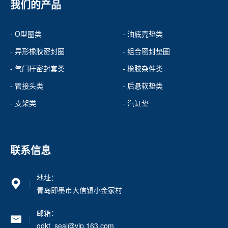
我们的产品
- O型圈类
- 油底壳垫类
- 异形橡胶密封圈
- 组合密封垫圈
- 气门杆密封套类
- 橡胶杂件类
- 管接头类
- 后悬软垫类
- 支架类
- 汽缸垫
联系信息
地址：
青岛即墨市大信镇小金家村
邮箱：
qdkt_seal@vip.163.com