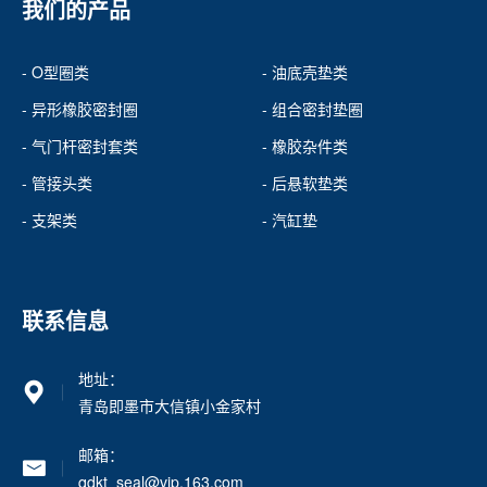
我们的产品
- O型圈类
- 油底壳垫类
- 异形橡胶密封圈
- 组合密封垫圈
- 气门杆密封套类
- 橡胶杂件类
- 管接头类
- 后悬软垫类
- 支架类
- 汽缸垫
联系信息
地址：
青岛即墨市大信镇小金家村
邮箱：
qdkt_seal@vip.163.com