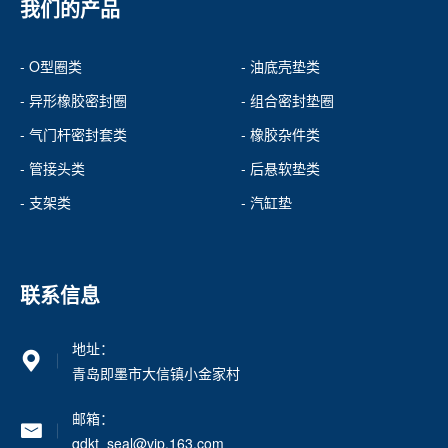
我们的产品
- O型圈类
- 油底壳垫类
- 异形橡胶密封圈
- 组合密封垫圈
- 气门杆密封套类
- 橡胶杂件类
- 管接头类
- 后悬软垫类
- 支架类
- 汽缸垫
联系信息
地址：
青岛即墨市大信镇小金家村
邮箱：
qdkt_seal@vip.163.com